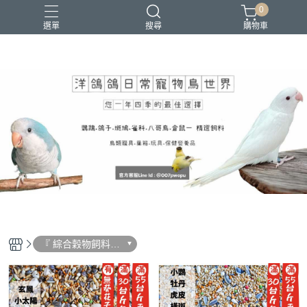
0
選單
搜尋
購物車
『 綜合穀物飼料
(鸚鵡.鴿子.倉鼠)』