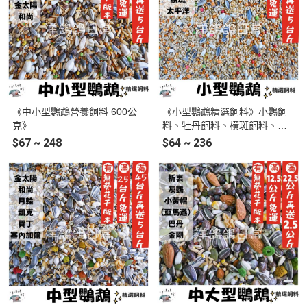
《中小型鸚鵡營養飼料 600公
《小型鸚鵡精選飼料》小鸚飼
克》
料、牡丹飼料、橫斑飼料、虎
皮飼料、太平洋鸚鵡飼料、愛
$67 ~ 248
$64 ~ 236
情鳥飼料、小型鸚鵡飼料、鸚
鵡飼料、鳥飼料