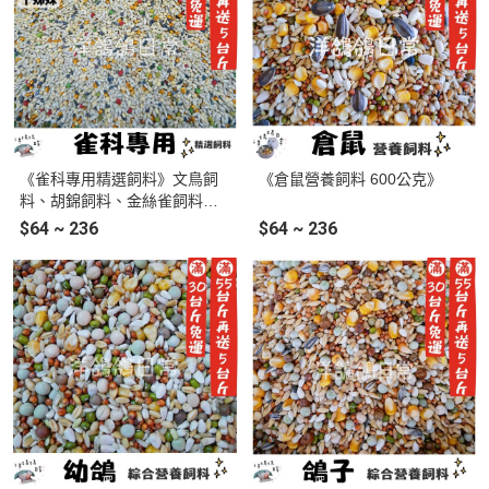
《雀科專用精選飼料》文鳥飼
《倉鼠營養飼料 600公克》
料、胡錦飼料、金絲雀飼料、
十姊妹飼料、麻雀飼料、雀鳥
$64 ~ 236
$64 ~ 236
飼料、雀科飼料、鳥飼料