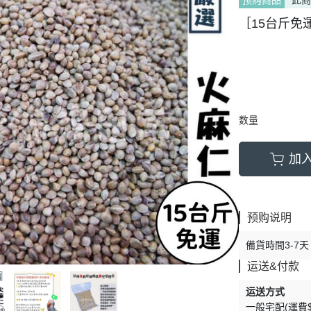
预购商品
此
［15台斤免
数量
加
预购说明
備貨時間3-7天
运送&付款
运送方式
一般宅配(運費$