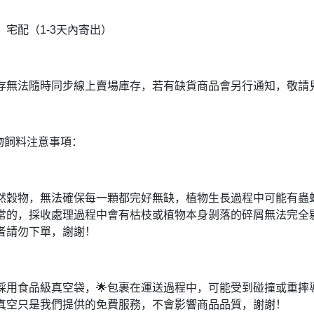
、宅配（1-3天內寄出）
存無法隨時同步線上賣場庫存，若有缺貨商品會另行通知，敬請
穀物飼料注意事項：
然穀物，無法確保每一顆都完好無缺，植物生長過程中可能有蟲
常的，採收處理過程中會有枯枝或植物本身剝落的碎屑無法完全
者請勿下單，謝謝！
採用食品級真空袋，🌟包裹在運送過程中，可能受到碰撞或重摔
真空只是我們提供的免費服務，不會影響商品品質，謝謝！