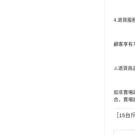
4.退貨服
顧客享有
⚠️退貨
如非賣場
合，賣場
［15台