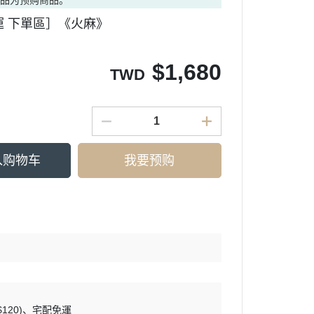
商品为预购商品。
運 下單區］《火麻》
$
1,680
TWD
入购物车
我要预购
120)
宅配免運