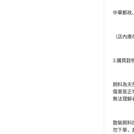
中華郵政
（店內庫
3.購買
飼料為天
傷害是正
無法理解
散裝飼料
勿下單，