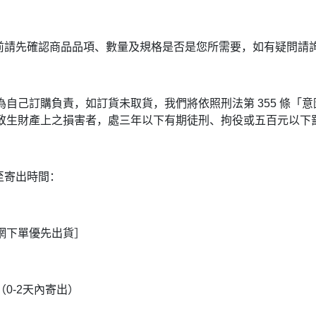
單前請先確認商品品項、數量及規格是否是您所需要，如有疑問請
為自己訂購負責，如訂貨未取貨，我們將依照刑法第 355 條「
致生財產上之損害者，處三年以下有期徒刑、拘役或五百元以下
單至寄出時間：
網下單優先出貨］
0-2天內寄出）