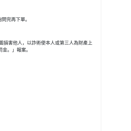
詢問完再下單。
意圖損害他人，以詐術使本人或第三人為財產上
罰金。」報案。