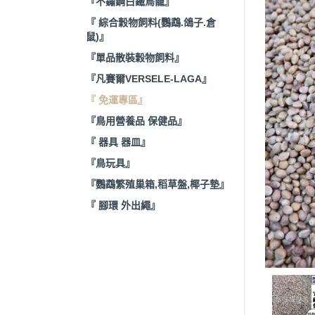
『不鏽鋼白鐵鳥籠』
『 綜合穀物飼料(鸚鵡.鴿子.倉
鼠)』
『單品散裝穀物飼料』
『凡賽爾VERSELE-LAGA』
『 免運專區』
『鳥用營養品 保健品』
『 器具 器皿』
『鳥玩具』
『鸚鵡繁殖巢箱,稻草盤,椰子墊』
『 腳環 外出繩』