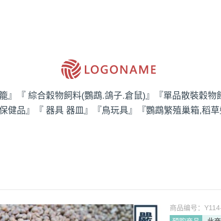
籠』
『 綜合穀物飼料(鸚鵡.鴿子.倉鼠)』
『單品散裝穀物
 保健品』
『 器具 器皿』
『鳥玩具』
『鸚鵡繁殖巢箱,稻草
商品编号：
Y114