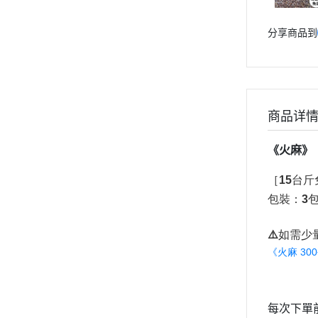
分享商品到
商品详
《火麻》
［15台
包裝：3包
⚠️如需少
《火麻 30
每次下單