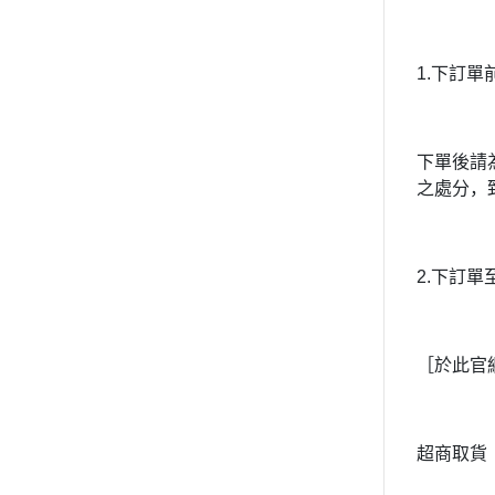
1.下訂
下單後請
之處分，
2.下訂
［於此官
超商取貨（