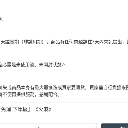
務：
7天鑑賞期（非試用期），商品有任何問題請在7天內來訊提出，
商品必需是未使用過、未開封狀態⚠️
疏失或商品本身有重大瑕疵造成買家要退貨，買家需自行負擔來
將不便再提供服務，感謝配合。
斤免運 下單區］《火麻》