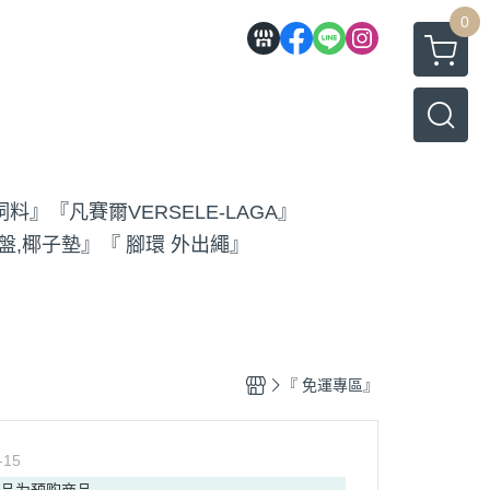
0
飼料』
『凡賽爾VERSELE-LAGA』
盤,椰子墊』
『 腳環 外出繩』
『 免運專區』
-15