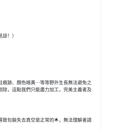
見諒！）
蛀痕跡、顏色暗黃⋯等等野外生長無法避免之
剔除，這點我們只能盡力加工，完美主義者及
導致包裝失去真空是正常的🌟，無法理解者請