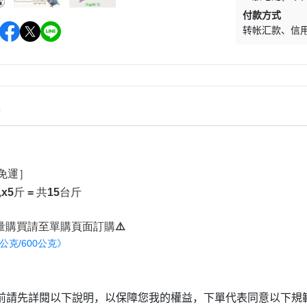
付款方式
转帐汇款
信
情
斤免運］
x5斤 = 共15台斤
量購買請至單購頁面訂購⚠️
0公克/600公克》
前請先詳閱以下說明，以保障您我的權益，下單代表同意以下規