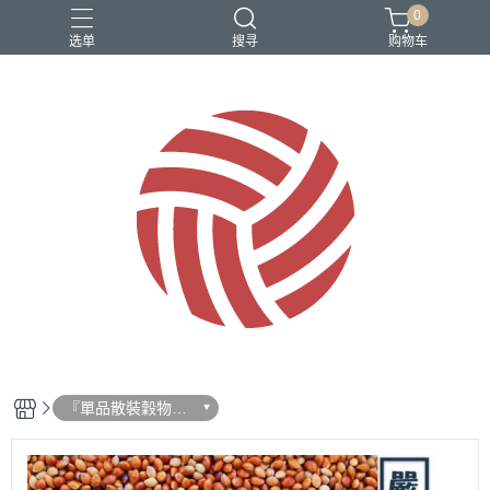
0
选单
搜寻
购物车
『單品散裝穀物飼
料』