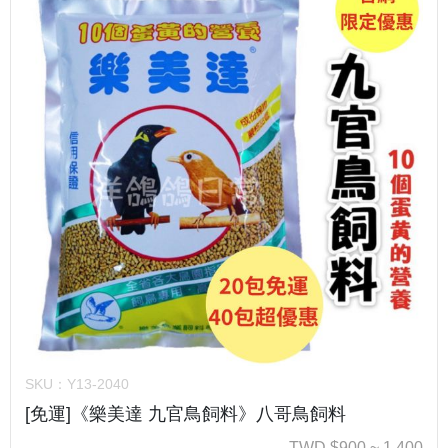
SKU：
Y13-2040
[免運]《樂美達 九官鳥飼料》八哥鳥飼料
TWD
$
900 ~ 1,400