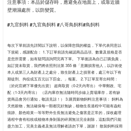
注意事項：本品於儲存時，應避免在地面上，或靠近牆
壁潮濕處所，以防變質。
#九官飼料 #九官鳥飼料 #八哥鳥飼料#鳥飼料
每次下單前請先詳閱以下說明，以保障您我的權益，下單代表同意以
下規範，感謝配合： 1.下訂單前請先確認商品品項、數量及規格是否
是您所需要，如有疑問請詢問完再下單。 下單後請為自己訂購負責，
如訂貨未取貨，我們將依照刑法第 355 條「意圖損害他人，以詐術使
本人或第三人為財產上之處分，致生財產上之損害者，處三年以下有
期徒刑、拘役或五百元以下罰金。」報案。 2.下訂單至寄出時間：
［於此官網下單優先出貨］ 超商取貨（0-2天內寄出） 中華郵政、宅
配（1-3天內寄出） （店內庫存無法隨時同步線上賣場庫存，若有缺
貨商品會另行通知，敬請見諒！） 3.購買穀物飼料注意事項： 飼料為
天然穀物，無法確保每一顆都完好無缺，植物生長過程中可能有蟲蛀
痕跡、顏色暗黃⋯等等野外生長無法避免之傷害是正常的，採收處理
過程中會有枯枝或植物本身剝落的碎屑無法完全剔除，這點我們只能
盡力加工，完美主義者及無法理解者請勿下單，謝謝！ 散裝飼料採用