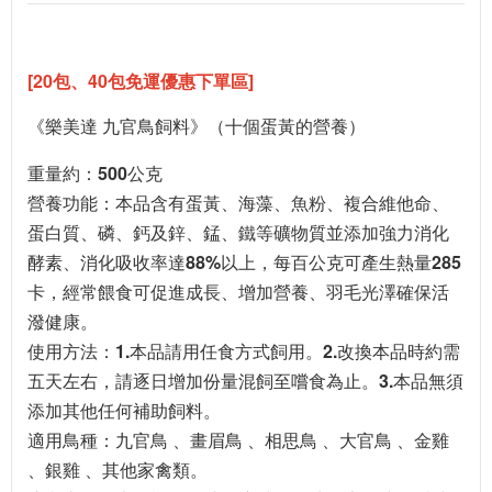
[
20包、40包免運優惠下單區]
《樂美達 九官鳥飼料》（十個蛋黃的營養）
重量約：500公克
營養功能：本品含有蛋黃、海藻、魚粉、複合維他命、
蛋白質、磷、鈣及鋅、錳、鐵等礦物質並添加強力消化
酵素、消化吸收率達88%以上，每百公克可產生熱量285
卡，經常餵食可促進成長、增加營養、羽毛光澤確保活
潑健康。
使用方法：1.本品請用任食方式飼用。2.改換本品時約需
五天左右，請逐日增加份量混飼至嚐食為止。3.本品無須
添加其他任何補助飼料。
適用鳥種：九官鳥 、畫眉鳥 、相思鳥 、大官鳥 、金雞
、銀雞 、其他家禽類。