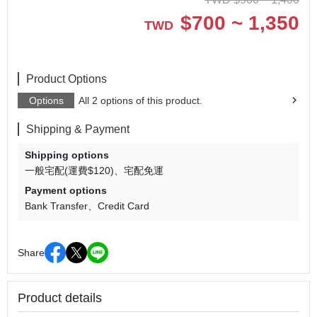
$
700 ~ 1,350
TWD
Product Options
Options
All 2 options of this product.
Shipping & Payment
Shipping options
一般宅配(運費$120)
宅配免運
Payment options
Bank Transfer
Credit Card
Share
Product details