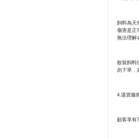
飼料為天
傷害是正
無法理解
散裝飼料
勿下單，
4.退貨服
顧客享有