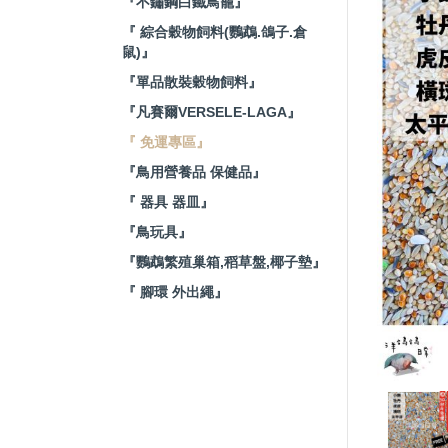
『不鏽鋼白鐵鳥籠』
『 綜合穀物飼料(鸚鵡.鴿子.倉
鼠)』
『單品散裝穀物飼料』
『凡賽爾VERSELE-LAGA』
『 免運專區』
『鳥用營養品 保健品』
『 器具 器皿』
『鳥玩具』
『鸚鵡繁殖巢箱,稻草盤,椰子墊』
『 腳環 外出繩』