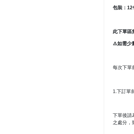
包裝：12包
此下單區
⚠️如需少
每次下單
1.下訂
下單後請
之處分，