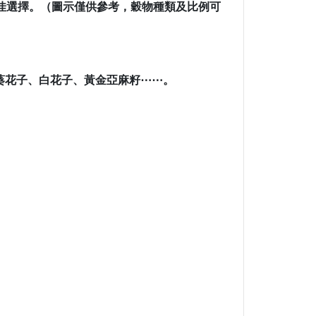
佳選擇。（圖示僅供參考，穀物種類及比例可
葵花子、白花子、黃金亞麻籽⋯⋯。