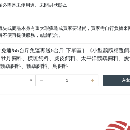
商品必需是未使用過、未開封狀態⚠️
疏失或商品本身有重大瑕疵造成買家要退貨，買家需自行負擔來
將不便再提供服務，感謝配合。
斤免運/55台斤免運再送5台斤 下單區］《小型鸚鵡精選
、牡丹飼料、橫斑飼料、虎皮飼料、太平洋鸚鵡飼料、愛
型鸚鵡飼料、鸚鵡飼料、鳥飼料
Add
Membership