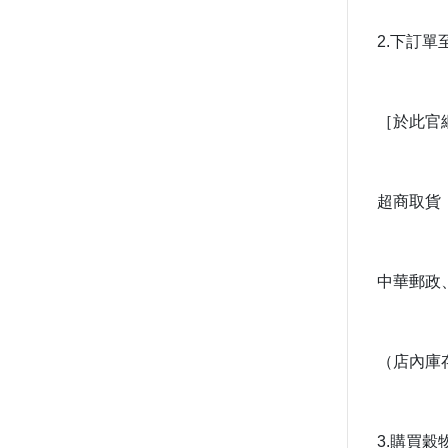
2.下訂
［於此官
超商取貨（
中華郵政
（店內庫
3.購買