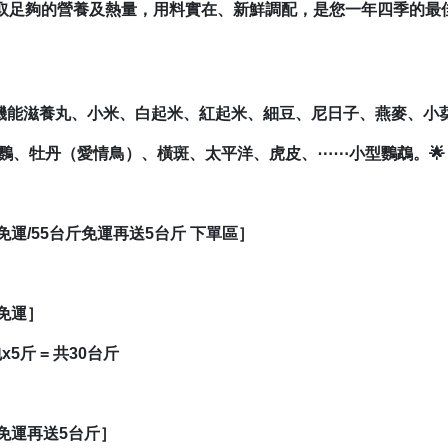
取足夠的營養及熱量，用料實在、新鮮調配，是您一年四季的最
4機能滋養丸、小米、白起米、紅起米、細豆、尼日子、燕麥、小
用小鸚、牡丹（愛情鳥）、橫斑、太平洋、虎皮、⋯⋯小型鸚鵡。🌟
免運/55台斤免運再送5台斤 下單區］
斤免運］
x5斤 = 共30台斤
斤免運再送5台斤］