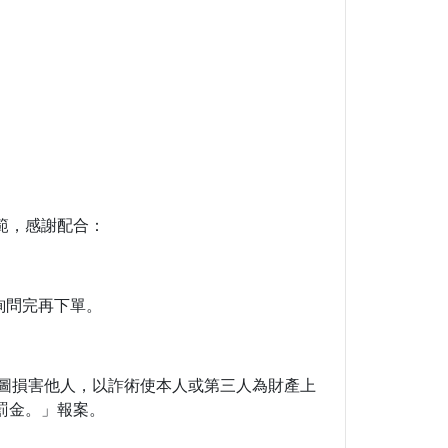
範，感謝配合：
詢問完再下單。
意圖損害他人，以詐術使本人或第三人為財產上
罰金。」報案。