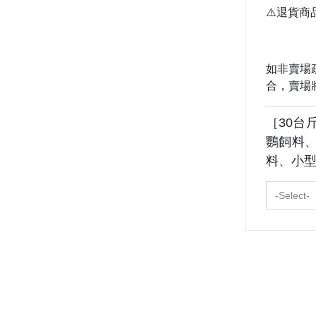
⚠️退貨
如非賣場
合，賣場
［30台
鸚飼料
料、小
-Select-
About
All Products
Payment Options