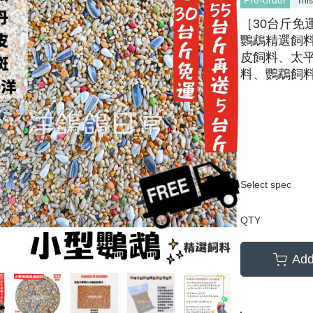
Pre-order
This
［30台斤免
鸚鵡精選飼
皮飼料、太
料、鸚鵡飼
Select spec
QTY
Add