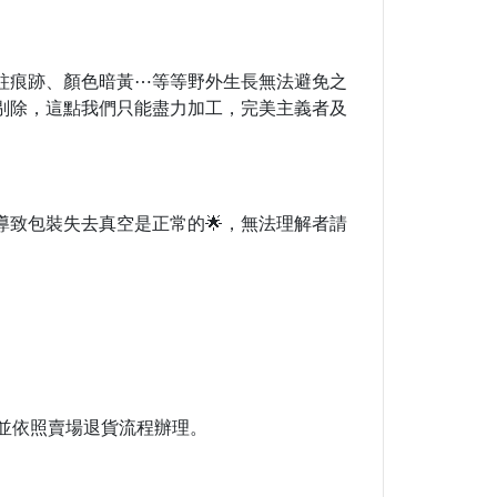
蛀痕跡、顏色暗黃⋯等等野外生長無法避免之
剔除，這點我們只能盡力加工，完美主義者及
導致包裝失去真空是正常的🌟，無法理解者請
並依照賣場退貨流程辦理。