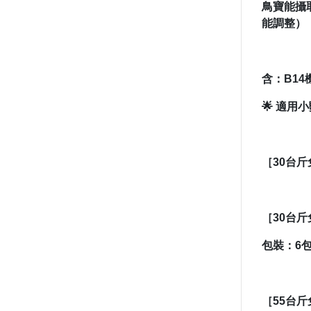
鳥寶能攝
能調整）
含：B1
🌟 適
［30台斤
［30台
包裝：6包
［55台