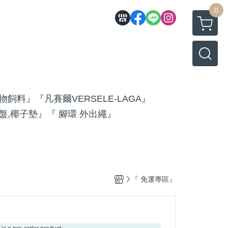
0
物飼料』
『凡賽爾VERSELE-LAGA』
盤,椰子墊』
『 腳環 外出繩』
『 免運專區』