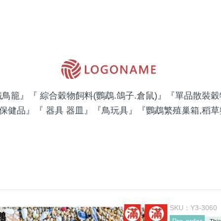
鐵鳥籠』
『 綜合穀物飼料(鸚鵡.鴿子.倉鼠)』
『單品散裝穀
 保健品』
『 器具 器皿』
『鳥玩具』
『鸚鵡繁殖巢箱,稻草
SKU：
Y3-3060