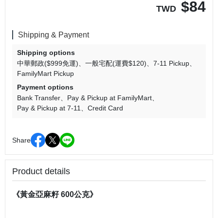
$
84
TWD
Shipping & Payment
Shipping options
中華郵政($999免運)
一般宅配(運費$120)
7-11 Pickup
FamilyMart Pickup
Payment options
Bank Transfer
Pay & Pickup at FamilyMart
Pay & Pickup at 7-11
Credit Card
Share
Product details
《黃金亞麻籽 600公克》